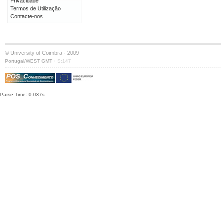
Privacidade
Termos de Utilização
Contacte-nos
© University of Coimbra · 2009
·
Portugal/WEST GMT
S:147
Parse Time: 0.037s