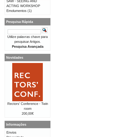
SAW - SEEING AND
ACTING WORKSHOP
Emolumentos
(1)
Pesquisa Rápida
Utilize palavras chave para
pesquisar Artigos.
Pesquisa Avançada
Novidades
Rectors' Conference - Twin
room
200,00€
Informações
Envios