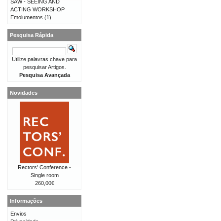
SAW - SEEING AND
ACTING WORKSHOP
Emolumentos
(1)
Pesquisa Rápida
Utilize palavras chave para
pesquisar Artigos.
Pesquisa Avançada
Novidades
Rectors' Conference -
Single room
260,00€
Informações
Envios