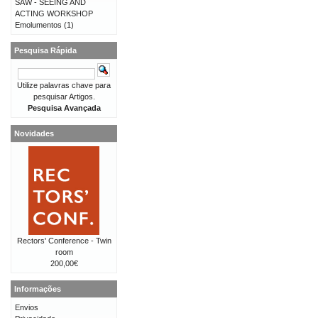
SAW - SEEING AND
ACTING WORKSHOP
Emolumentos
(1)
Pesquisa Rápida
Utilize palavras chave para
pesquisar Artigos.
Pesquisa Avançada
Novidades
Rectors' Conference - Twin
room
200,00€
Informações
Envios