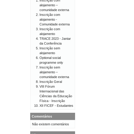
Inscrição com
alojamento –
comunidade externa
Inscrição com
alojamento -
Comunidade externa
Inscrição com
alojamento
TRACE 2023 - Jantar
da Conferência
Inscrição sem
alojamento
Optional social
programme only
Inscrição sem
alojamento –
comunidade externa
Inscrição Geral
VIII Fórum
Internacional das
Ciências da Educação
Física - Inscrição
XII FICEF - Estudantes
Comentários
Não existem comentários