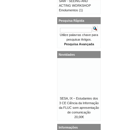
SAW - SEEING AND
ACTING WORKSHOP
Emolumentos
(1)
Pesquisa Rápida
Utilize palavras chave para
pesquisar Artigos.
Pesquisa Avançada
Novidades
SESA, IX – Estudantes dos
3 CE Ciência da Informação
da FLUC sem apresentação
de comunicação
20,00€
Informações