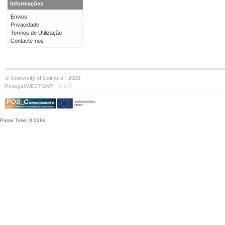
Informações
Envios
Privacidade
Termos de Utilização
Contacte-nos
© University of Coimbra · 2009
·
Portugal/WEST GMT
S:147
Parse Time: 0.039s