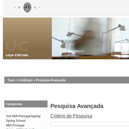
Topo
»
Catálogo
»
Pesquisa Avançada
Categorias
Pesquisa Avançada
Critério de Pesquisa
2nd MIA-Portugal Ageing
Spring School
MIA-Portugal