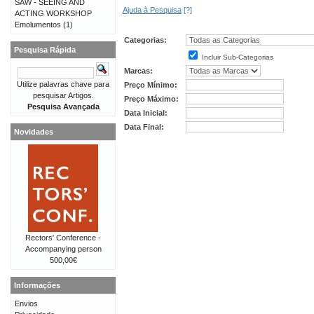
SAW - SEEING AND
Ajuda à Pesquisa
[?]
ACTING WORKSHOP
Emolumentos
(1)
Categorias:
Pesquisa Rápida
Incluir Sub-Categorias
Marcas:
Utilize palavras chave para
Preço Mínimo:
pesquisar Artigos.
Preço Máximo:
Pesquisa Avançada
Data Inicial:
Data Final:
Novidades
Rectors' Conference -
Accompanying person
500,00€
Informações
Envios