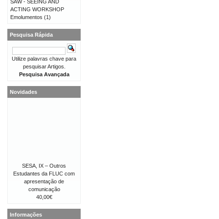
SAW - SEEING AND
ACTING WORKSHOP
Emolumentos
(1)
Pesquisa Rápida
Utilize palavras chave para
pesquisar Artigos.
Pesquisa Avançada
Novidades
SESA, IX – Outros
Estudantes da FLUC com
apresentação de
comunicação
40,00€
Informações