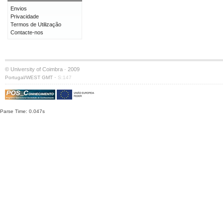
Envios
Privacidade
Termos de Utilização
Contacte-nos
© University of Coimbra · 2009
·
Portugal/WEST GMT
S:147
Parse Time: 0.047s