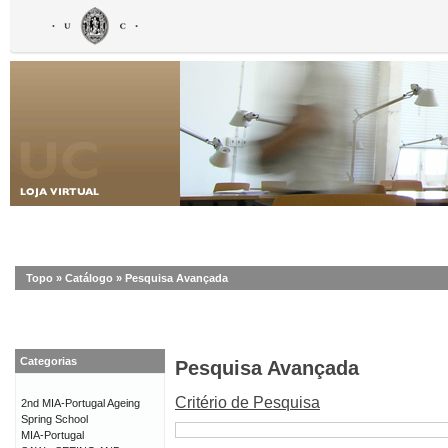
Topo
»
Catálogo
»
Pesquisa Avançada
Categorias
Pesquisa Avançada
Critério de Pesquisa
2nd MIA-Portugal Ageing
Spring School
MIA-Portugal