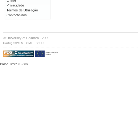
Envios
Privacidade
Termos de Utilização
Contacte-nos
© University of Coimbra · 2009
·
Portugal/WEST GMT
S:147
Parse Time: 0.238s