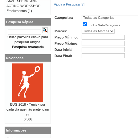
SAW - SEEING AND
Ajuda à Pesquisa
[?]
ACTING WORKSHOP
Emolumentos
(1)
Categorias:
Pesquisa Rápida
Incluir Sub-Categorias
Marcas:
Utilize palavras chave para
Preço Mínimo:
pesquisar Artigos.
Preço Máximo:
Pesquisa Avançada
Data Inicial:
Data Final:
Novidades
EUG 2018 - Ténis - por
cada dia que não pretendam
vir
6,50€
Informações