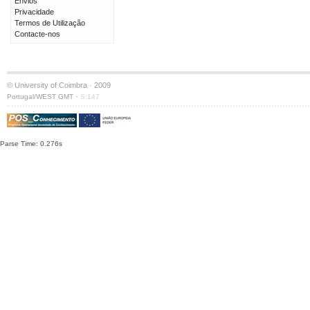
Envios
Privacidade
Termos de Utilização
Contacte-nos
© University of Coimbra · 2009
·
Portugal/WEST GMT
S:147
Parse Time: 0.276s