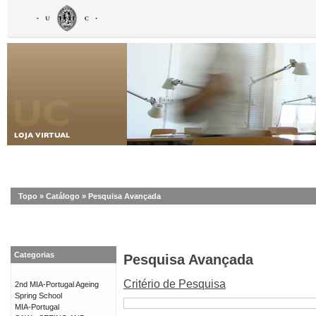
Topo
»
Catálogo
»
Pesquisa Avançada
Categorias
Pesquisa Avançada
Critério de Pesquisa
2nd MIA-Portugal Ageing
Spring School
MIA-Portugal