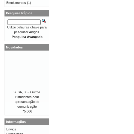
Emolumentos
(1)
Pesquisa Rápida
Utilize palavras chave para
pesquisar Artigos.
Pesquisa Avançada
Novidades
SESA, IX – Outros
Estudantes com
apresentação de
comunicação
75,00€
Informações
Envios