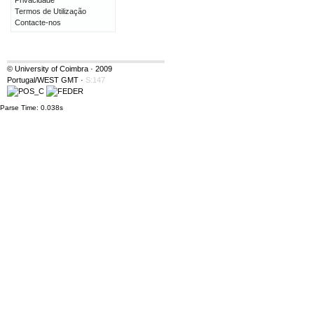
Privacidade
Termos de Utilização
Contacte-nos
© University of Coimbra · 2009
Portugal/WEST GMT
·
S:147
Parse Time: 0.038s