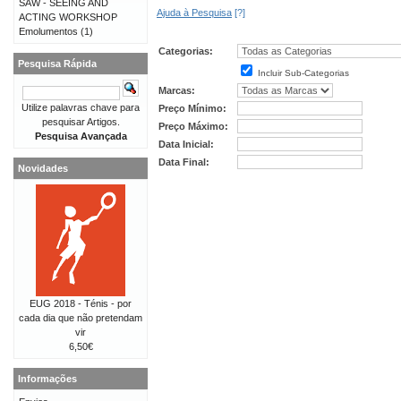
SAW - SEEING AND
Ajuda à Pesquisa
[?]
ACTING WORKSHOP
Emolumentos
(1)
Categorias:
Pesquisa Rápida
Incluir Sub-Categorias
Marcas:
Utilize palavras chave para
Preço Mínimo:
pesquisar Artigos.
Preço Máximo:
Pesquisa Avançada
Data Inicial:
Data Final:
Novidades
EUG 2018 - Ténis - por
cada dia que não pretendam
vir
6,50€
Informações