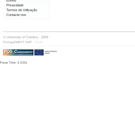
Envios
Privacidade
Termos de Utilização
Contacte-nos
© University of Coimbra · 2009
·
Portugal/WEST GMT
S:147
Parse Time: 0.235s