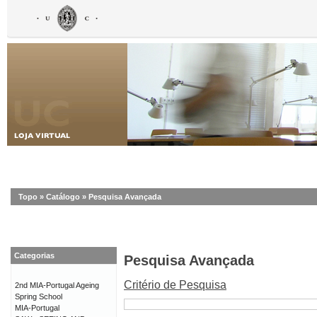
Topo
»
Catálogo
»
Pesquisa Avançada
Categorias
Pesquisa Avançada
Critério de Pesquisa
2nd MIA-Portugal Ageing
Spring School
MIA-Portugal