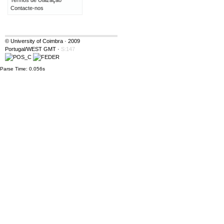
Termos de Utilização
Contacte-nos
© University of Coimbra · 2009
Portugal/WEST GMT
·
S:147
Parse Time: 0.056s