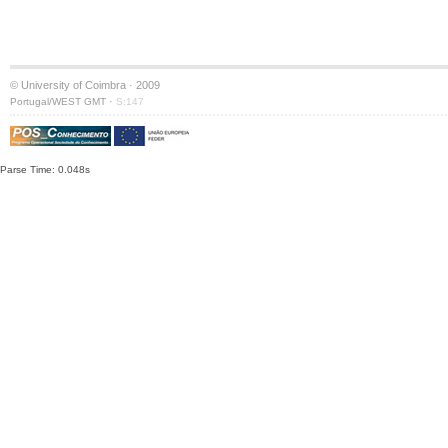
© University of Coimbra · 2009
·
Portugal/WEST GMT
S:147
Parse Time: 0.048s