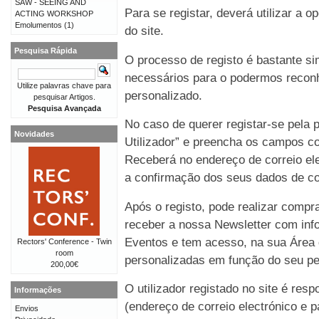
SAW - SEEING AND
Para se registar, deverá utilizar a o
ACTING WORKSHOP
Emolumentos
(1)
do site.
Pesquisa Rápida
O processo de registo é bastante 
necessários para o podermos reconh
Utilize palavras chave para
personalizado.
pesquisar Artigos.
Pesquisa Avançada
No caso de querer registar-se pela p
Novidades
Utilizador” e preencha os campos co
Receberá no endereço de correio e
a confirmação dos seus dados de co
Após o registo, pode realizar compr
receber a nossa Newsletter com in
Eventos e tem acesso, na sua Área 
Rectors' Conference - Twin
room
personalizadas em função do seu perf
200,00€
O utilizador registado no site é re
Informações
(endereço de correio electrónico e p
Envios