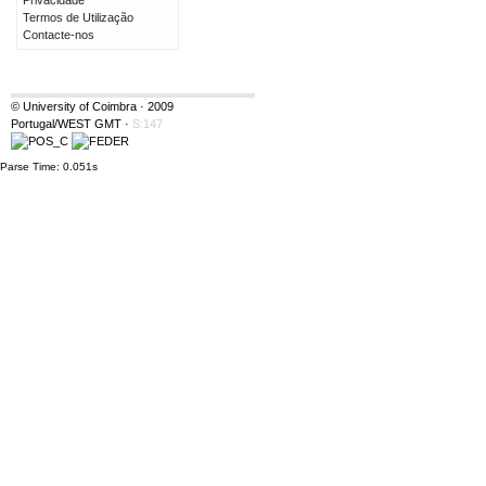
Privacidade
Termos de Utilização
Contacte-nos
© University of Coimbra · 2009
Portugal/WEST GMT
·
S:147
Parse Time: 0.051s