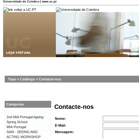
Universidade de Coimbra | www.uc.pt
Topo
»
Catálogo
»
Contacte-nos
Categorias
Contacte-nos
2nd MIA-Portugal Ageing
Nome:
Spring School
E-Mail:
MIA-Portugal
SAW - SEEING AND
Mensagem:
ACTING WORKSHOP