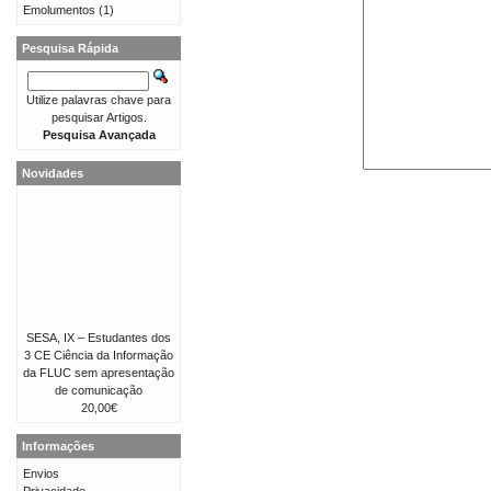
Emolumentos
(1)
Pesquisa Rápida
Utilize palavras chave para
pesquisar Artigos.
Pesquisa Avançada
Novidades
SESA, IX – Estudantes dos
3 CE Ciência da Informação
da FLUC sem apresentação
de comunicação
20,00€
Informações
Envios