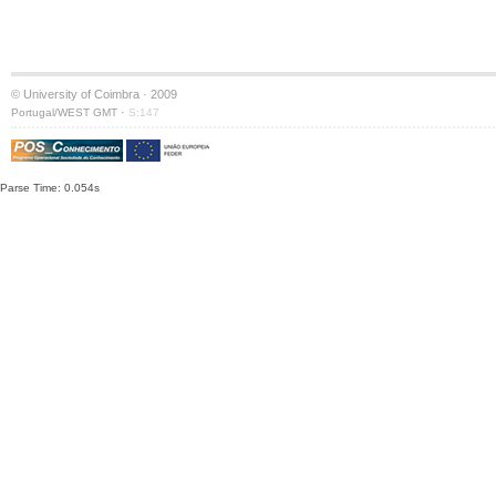
© University of Coimbra · 2009
·
Portugal/WEST GMT
S:147
Parse Time: 0.054s