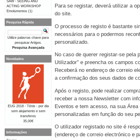
SAW - SEEING AND
Para se registar, deverá utilizar a o
ACTING WORKSHOP
Emolumentos
(1)
do site.
Pesquisa Rápida
O processo de registo é bastante 
necessários para o podermos reconh
Utilize palavras chave para
personalizado.
pesquisar Artigos.
Pesquisa Avançada
No caso de querer registar-se pela p
Novidades
Utilizador” e preencha os campos co
Receberá no endereço de correio e
a confirmação dos seus dados de co
Após o registo, pode realizar compr
receber a nossa Newsletter com in
Eventos e tem acesso, na sua Área 
EUG 2018 - Ténis - por dia
sem alojamento e sem
personalizadas em função do seu perf
transferes
35,00€
O utilizador registado no site é re
Informações
(endereço de correio electrónico e p