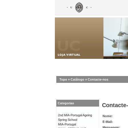
Topo
»
Catálogo
»
Contacte-nos
Categorias
Contacte
2nd MIA-Portugal Ageing
Nome:
Spring School
E-Mail:
MIA-Portugal
Mensagem: