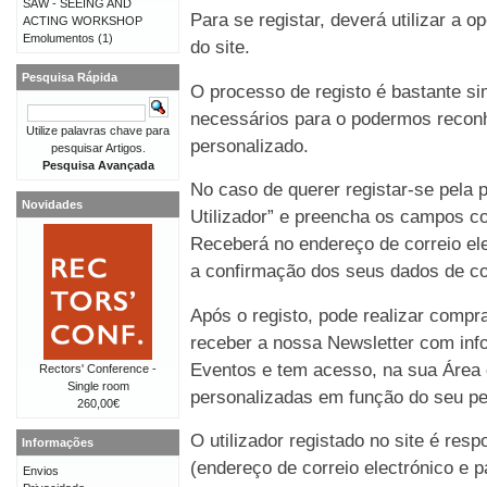
SAW - SEEING AND
Para se registar, deverá utilizar a o
ACTING WORKSHOP
Emolumentos
(1)
do site.
Pesquisa Rápida
O processo de registo é bastante 
necessários para o podermos reconh
Utilize palavras chave para
personalizado.
pesquisar Artigos.
Pesquisa Avançada
No caso de querer registar-se pela p
Novidades
Utilizador” e preencha os campos co
Receberá no endereço de correio e
a confirmação dos seus dados de co
Após o registo, pode realizar compr
receber a nossa Newsletter com in
Eventos e tem acesso, na sua Área 
Rectors' Conference -
Single room
personalizadas em função do seu perf
260,00€
O utilizador registado no site é re
Informações
(endereço de correio electrónico e p
Envios