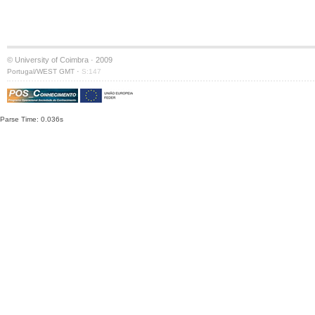
© University of Coimbra · 2009
·
Portugal/WEST GMT
S:147
Parse Time: 0.036s