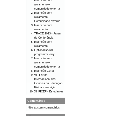
Inscrição com
alojamento –
comunidade externa
Inscrição com
alojamento -
Comunidade externa
Inscrição com
alojamento
TRACE 2023 - Jantar
da Conferência
Inscrição sem
alojamento
Optional social
programme only
Inscrição sem
alojamento –
comunidade externa
Inscrição Geral
VIII Fórum
Internacional das
Ciências da Educação
Física - Inscrição
XII FICEF - Estudantes
Comentários
Não existem comentários