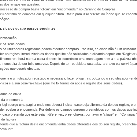
es dos artigos em questão.
o processo de compra basta “clicar” em “encomendar” no Carrinho de Compras.
eu carrinho de compras em qualquer altura. Basta para isso “clicar” no ícone que se encont
 página.
r, siga os quatro passos seguintes:
dentificação
te os seus dados
 os utilizadores registados podem efectuar compras. Por isso, se ainda não é um utilizador 
er ao registo, introduzindo os dados que lhe são solicitados e clicando depois em “Registar
imento receberá na sua caixa de correio electrónico uma mensagem com a sua palavra cha
 necessita de ser feito uma vez. Depois de ter recebido a sua palavra-chave ela servirá pa
cções que deseje efectuar.
que já é um utilizador registado é necessário fazer o login, introduzindo o seu utilizador (en
ónico) e a sua palavra-chave (que lhe foi fornecida após o registo dos seus dados).
Dados do envio
 da encomenda
 login surge uma página onde nos deverá indicar, caso seja diferente da do seu registo, o 
nde receber a encomenda. Por defeito os campos surgem preenchidos com os dados que int
o, caso pretenda que este sejam diferentes, preencha-os, por favor e “clique” em “Continuar”
 da factura
tende que a factura desta encomenda tenha dados diferentes dos do seu registo, preencha-o
ontinuar”