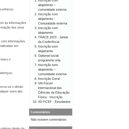
Inscrição com
alojamento –
econhecer,
comunidade externa
Inscrição com
alojamento -
 com as informações
Comunidade externa
firmação dos seus
Inscrição com
alojamento
TRACE 2023 - Jantar
er com informações
da Conferência
onalizadas em
Inscrição sem
alojamento
Optional social
rónico e
programme only
Inscrição sem
alojamento –
endereços,
comunidade externa
Inscrição Geral
VIII Fórum
erva-se o direito
Internacional das
lquer outro tipo
Ciências da Educação
Física - Inscrição
XII FICEF - Estudantes
Comentários
Não existem comentários
nferior direito da