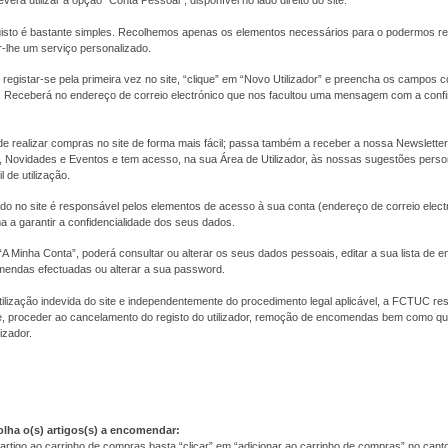
everá utilizar a opção "Conta Pessoal", disponível no lado direito do site.
isto é bastante simples. Recolhemos apenas os elementos necessários para o podermos r
r-lhe um serviço personalizado.
registar-se pela primeira vez no site, “clique” em “Novo Utilizador” e preencha os campos
as. Receberá no endereço de correio electrónico que nos facultou uma mensagem com a con
de realizar compras no site de forma mais fácil; passa também a receber a nossa Newslett
Novidades e Eventos e tem acesso, na sua Área de Utilizador, às nossas sugestões pers
l de utilização.
tado no site é responsável pelos elementos de acesso à sua conta (endereço de correio elect
 a garantir a confidencialidade dos seus dados.
A Minha Conta”, poderá consultar ou alterar os seus dados pessoais, editar a sua lista de 
mendas efectuadas ou alterar a sua password.
ilização indevida do site e independentemente do procedimento legal aplicável, a FCTUC res
 proceder ao cancelamento do registo do utilizador, remoção de encomendas bem como qua
izador.
olha o(s) artigos(s) a encomendar:
artigo ao carrinho de compras basta “clicar” em “adicionar ao carrinho de compras” no canto i