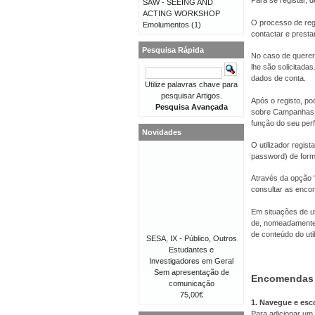
Para se registar, d
SAW - SEEING AND
ACTING WORKSHOP
O processo de reg
Emolumentos
(1)
contactar e presta
Pesquisa Rápida
No caso de querer 
lhe são solicitad
dados de conta.
Utilize palavras chave para
pesquisar Artigos.
Após o registo, po
Pesquisa Avançada
sobre Campanhas, 
função do seu perfi
Novidades
O utilizador regis
password) de forma
Através da opção “
consultar as enco
Em situações de ut
de, nomeadamente,
de conteúdo do util
SESA, IX - Público, Outros
Estudantes e
Investigadores em Geral
Sem apresentação de
Encomendas
comunicação
75,00€
1. Navegue e esc
Para adicionar um 