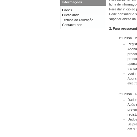
Informações
ficha de informaçõ
Para dar início a
Envios
Pode consultar o s
Privacidade
superior direito da
Termos de Utilização
Contacte-nos
2. Para prossegui
1º Passo - I
Regis
Apenas
proced
proced
apenas
transa
Login
Agora 
electr
2º Passo - 
Dados
Após o
prete
regist
Dados
Se pre
em “C