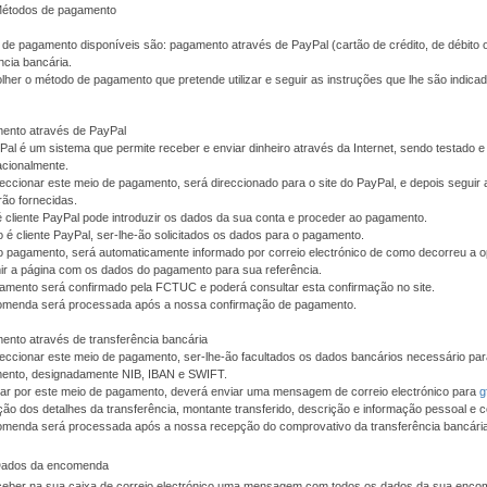
Métodos de pagamento
de pagamento disponíveis são: pagamento através de PayPal (cartão de crédito, de débito 
ncia bancária.
her o método de pagamento que pretende utilizar e seguir as instruções que lhe são indic
ento através de PayPal
al é um sistema que permite receber e enviar dinheiro através da Internet, sendo testado
acionalmente.
eccionar este meio de pagamento, será direccionado para o site do PayPal, e depois seguir 
rão fornecidas.
é cliente PayPal pode introduzir os dados da sua conta e proceder ao pagamento.
 é cliente PayPal, ser-lhe-ão solicitados os dados para o pagamento.
o pagamento, será automaticamente informado por correio electrónico de como decorreu a 
ir a página com os dados do pagamento para sua referência.
amento será confirmado pela FCTUC e poderá consultar esta confirmação no site.
omenda será processada após a nossa confirmação de pagamento.
nto através de transferência bancária
eccionar este meio de pagamento, ser-lhe-ão facultados os dados bancários necessário pa
ento, designadamente NIB, IBAN e SWIFT.
tar por este meio de pagamento, deverá enviar uma mensagem de correio electrónico para
g
ção dos detalhes da transferência, montante transferido, descrição e informação pessoal e c
omenda será processada após a nossa recepção do comprovativo da transferência bancária
 Dados da encomenda
eceber na sua caixa de correio electrónico uma mensagem com todos os dados da sua enc