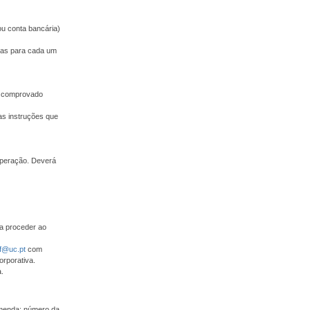
ou conta bancária)
adas para cada um
 e comprovado
as instruções que
operação. Deverá
ra proceder ao
f@uc.pt
com
orporativa.
.
omenda: número da