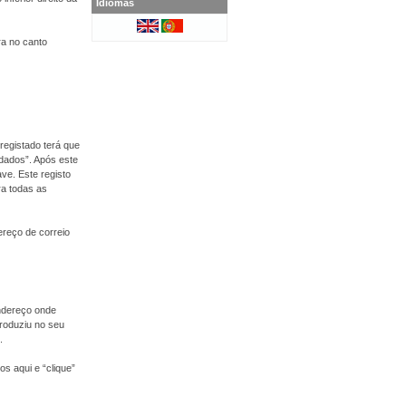
Idiomas
ra no canto
registado terá que
 dados”. Após este
ve. Este registo
ra todas as
dereço de correio
endereço onde
roduziu no seu
.
s aqui e “clique”