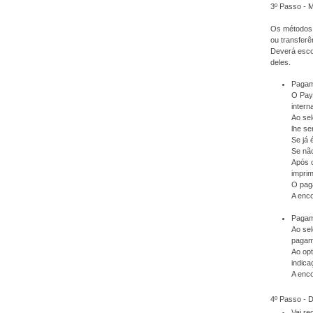
3º Passo - 
Os métodos 
ou transferê
Deverá escol
deles.
Pagam
O PayP
intern
Ao sel
lhe se
Se já 
Se não
Após 
imprim
O pag
A enc
Pagame
Ao sel
pagam
Ao op
indica
A enc
4º Passo -
Vai r