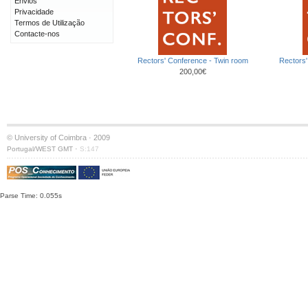
Envios
Privacidade
Termos de Utilização
Contacte-nos
Rectors' Conference - Twin room
Rectors'
200,00€
© University of Coimbra · 2009
·
Portugal/WEST GMT
S:147
Parse Time: 0.055s