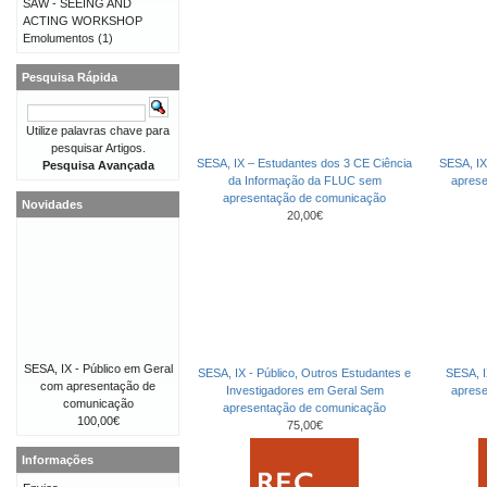
SAW - SEEING AND
ACTING WORKSHOP
Emolumentos
(1)
Pesquisa Rápida
Utilize palavras chave para
pesquisar Artigos.
SESA, IX – Estudantes dos 3 CE Ciência
SESA, IX
Pesquisa Avançada
da Informação da FLUC sem
apres
apresentação de comunicação
Novidades
20,00€
SESA, IX - Público em Geral
SESA, IX - Público, Outros Estudantes e
SESA, I
com apresentação de
Investigadores em Geral Sem
apres
comunicação
apresentação de comunicação
100,00€
75,00€
Informações