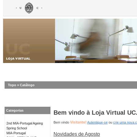
Topo
»
Catálogo
Categorias
Bem vindo à Loja Virtual UC
Visitante!
Bem vindo
Autentique-se
ou
crie uma nova 
2nd MIA-Portugal Ageing
Spring School
MIA-Portugal
Novidades de Agosto