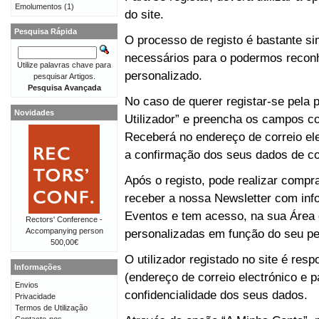
Emolumentos
(1)
do site.
Pesquisa Rápida
O processo de registo é bastante 
necessários para o podermos reconh
Utilize palavras chave para
personalizado.
pesquisar Artigos.
Pesquisa Avançada
No caso de querer registar-se pela p
Novidades
Utilizador” e preencha os campos co
Receberá no endereço de correio e
a confirmação dos seus dados de co
Após o registo, pode realizar compr
receber a nossa Newsletter com in
Eventos e tem acesso, na sua Área 
Rectors' Conference -
Accompanying person
personalizadas em função do seu perf
500,00€
O utilizador registado no site é re
Informações
(endereço de correio electrónico e p
Envios
confidencialidade dos seus dados.
Privacidade
Termos de Utilização