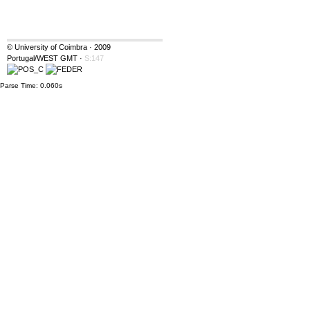
© University of Coimbra · 2009
Portugal/WEST GMT
·
S:147
Parse Time: 0.060s