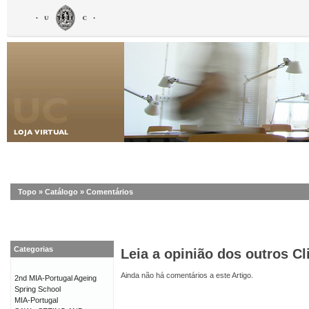
Topo
»
Catálogo
»
Comentários
Categorias
Leia a opinião dos outros Cl
Ainda não há comentários a este Artigo.
2nd MIA-Portugal Ageing
Spring School
MIA-Portugal