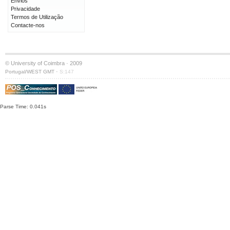
Envios
Privacidade
Termos de Utilização
Contacte-nos
© University of Coimbra · 2009
·
Portugal/WEST GMT
S:147
Parse Time: 0.041s