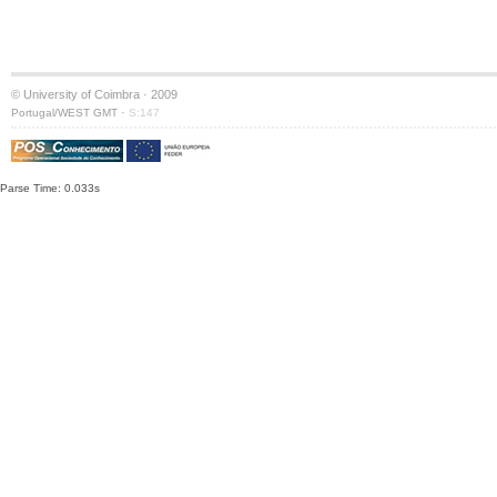
© University of Coimbra · 2009
·
Portugal/WEST GMT
S:147
Parse Time: 0.033s