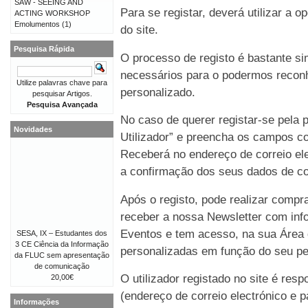
SAW - SEEING AND
Para se registar, deverá utilizar a o
ACTING WORKSHOP
Emolumentos
(1)
do site.
Pesquisa Rápida
O processo de registo é bastante 
necessários para o podermos reconh
Utilize palavras chave para
personalizado.
pesquisar Artigos.
Pesquisa Avançada
No caso de querer registar-se pela p
Novidades
Utilizador” e preencha os campos co
Receberá no endereço de correio e
a confirmação dos seus dados de co
Após o registo, pode realizar compr
receber a nossa Newsletter com in
Eventos e tem acesso, na sua Área 
SESA, IX – Estudantes dos
3 CE Ciência da Informação
personalizadas em função do seu perf
da FLUC sem apresentação
de comunicação
O utilizador registado no site é re
20,00€
(endereço de correio electrónico e p
Informações