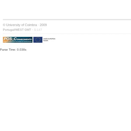
© University of Coimbra · 2009
·
Portugal/WEST GMT
S:147
Parse Time: 0.038s