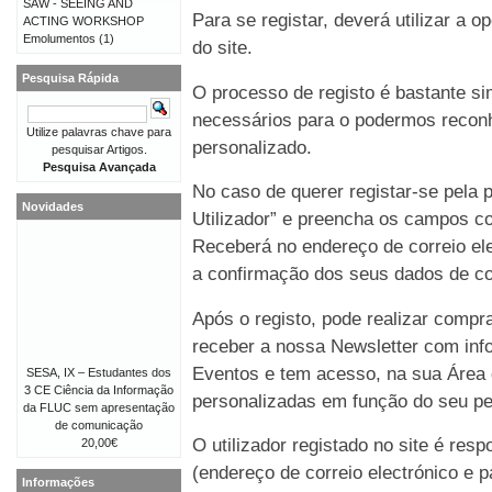
SAW - SEEING AND
Para se registar, deverá utilizar a o
ACTING WORKSHOP
Emolumentos
(1)
do site.
Pesquisa Rápida
O processo de registo é bastante 
necessários para o podermos reconh
Utilize palavras chave para
personalizado.
pesquisar Artigos.
Pesquisa Avançada
No caso de querer registar-se pela p
Novidades
Utilizador” e preencha os campos co
Receberá no endereço de correio e
a confirmação dos seus dados de co
Após o registo, pode realizar compr
receber a nossa Newsletter com in
Eventos e tem acesso, na sua Área 
SESA, IX – Estudantes dos
3 CE Ciência da Informação
personalizadas em função do seu perf
da FLUC sem apresentação
de comunicação
O utilizador registado no site é re
20,00€
(endereço de correio electrónico e p
Informações