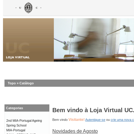
Topo
»
Catálogo
Categorias
Bem vindo à Loja Virtual UC
Visitante!
Bem vindo
Autentique-se
ou
crie uma nova 
2nd MIA-Portugal Ageing
Spring School
MIA-Portugal
Novidades de Agosto