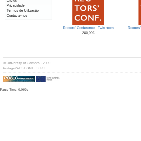
Envios
Privacidade
Termos de Utilização
Contacte-nos
Rectors' Conference - Twin room
Rectors'
200,00€
© University of Coimbra · 2009
·
Portugal/WEST GMT
S:147
Parse Time: 0.060s