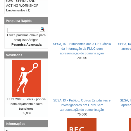
SAW - SEEING AND
ACTING WORKSHOP
Emolumentos
(1)
Pesquisa Rápida
Utilize palavras chave para
pesquisar Artigos.
SESA, IX – Estudantes dos 3 CE Ciência
SESA, IX
Pesquisa Avançada
da Informação da FLUC sem
apres
apresentação de comunicação
Novidades
20,00€
EUG 2018 - Ténis - por dia
SESA, IX - Público, Outros Estudantes e
SESA, I
sem alojamento e sem
Investigadores em Geral Sem
apres
transferes
apresentação de comunicação
35,00€
75,00€
Informações