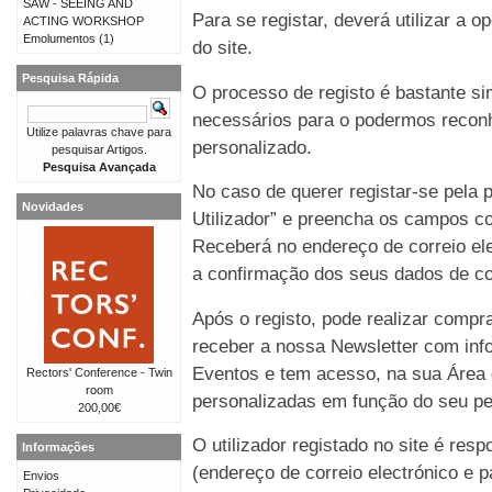
SAW - SEEING AND
Para se registar, deverá utilizar a o
ACTING WORKSHOP
Emolumentos
(1)
do site.
Pesquisa Rápida
O processo de registo é bastante 
necessários para o podermos reconh
Utilize palavras chave para
personalizado.
pesquisar Artigos.
Pesquisa Avançada
No caso de querer registar-se pela p
Novidades
Utilizador” e preencha os campos co
Receberá no endereço de correio e
a confirmação dos seus dados de co
Após o registo, pode realizar compr
receber a nossa Newsletter com in
Eventos e tem acesso, na sua Área 
Rectors' Conference - Twin
room
personalizadas em função do seu perf
200,00€
O utilizador registado no site é re
Informações
(endereço de correio electrónico e p
Envios