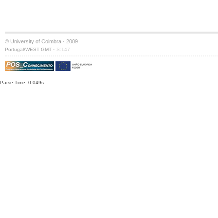
© University of Coimbra · 2009
·
Portugal/WEST GMT
S:147
Parse Time: 0.049s