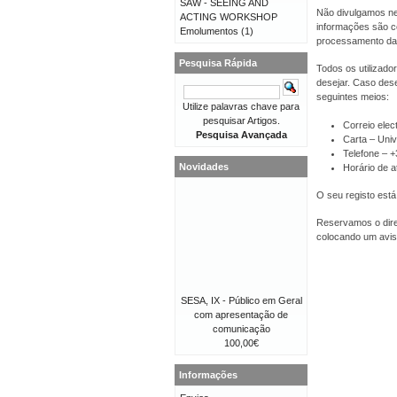
SAW - SEEING AND
Não divulgamos ne
ACTING WORKSHOP
informações são co
Emolumentos
(1)
processamento da
Pesquisa Rápida
Todos os utilizado
desejar. Caso dese
seguintes meios:
Utilize palavras chave para
pesquisar Artigos.
Correio elec
Pesquisa Avançada
Carta – Univ
Telefone – 
Novidades
Horário de a
O seu registo está
Reservamos o direi
colocando um avis
SESA, IX - Público em Geral
com apresentação de
comunicação
100,00€
Informações