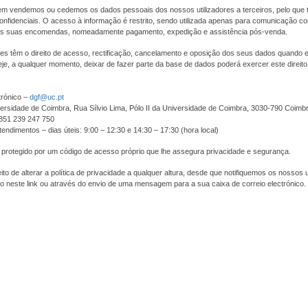
m vendemos ou cedemos os dados pessoais dos nossos utilizadores a terceiros, pelo que 
nfidenciais. O acesso à informação é restrito, sendo utilizada apenas para comunicação com
s suas encomendas, nomeadamente pagamento, expedição e assistência pós-venda.
res têm o direito de acesso, rectificação, cancelamento e oposição dos seus dados quando
je, a qualquer momento, deixar de fazer parte da base de dados poderá exercer este direit
trónico –
dgf@uc.pt
ersidade de Coimbra, Rua Sílvio Lima, Pólo II da Universidade de Coimbra, 3030-790 Coimb
+351 239 247 750
tendimentos – dias úteis: 9:00 – 12:30 e 14:30 – 17:30 (hora local)
 protegido por um código de acesso próprio que lhe assegura privacidade e segurança.
to de alterar a política de privacidade a qualquer altura, desde que notifiquemos os nossos u
o neste link ou através do envio de uma mensagem para a sua caixa de correio electrónico.