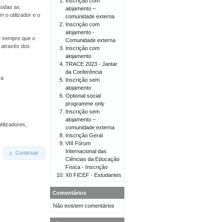
Inscrição com
todas as
alojamento –
 o utilizador e o
comunidade externa
Inscrição com
alojamento -
 e sempre que o
Comunidade externa
o através dos
Inscrição com
alojamento
TRACE 2023 - Jantar
da Conferência
ra
Inscrição sem
alojamento
Optional social
programme only
Inscrição sem
alojamento –
tilizadores,
comunidade externa
Inscrição Geral
VIII Fórum
Internacional das
Continuar
Ciências da Educação
Física - Inscrição
XII FICEF - Estudantes
Comentários
Não existem comentários