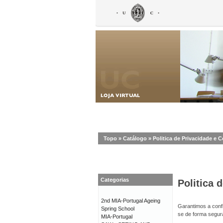
Topo
»
Catálogo
»
Politica de Privacidade e 
Categorias
Politica 
2nd MIA-Portugal Ageing
Garantimos a confi
Spring School
se de forma segur
MIA-Portugal