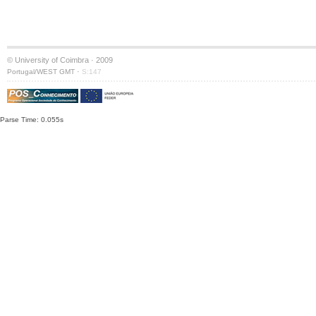
© University of Coimbra · 2009
·
Portugal/WEST GMT
S:147
Parse Time: 0.055s