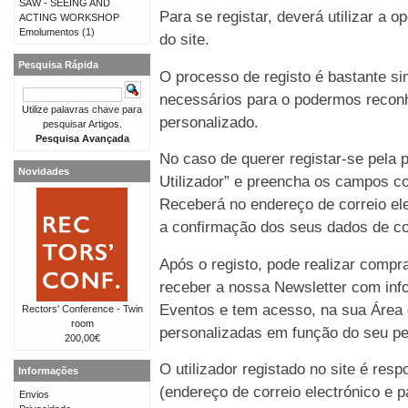
SAW - SEEING AND
Para se registar, deverá utilizar a o
ACTING WORKSHOP
Emolumentos
(1)
do site.
Pesquisa Rápida
O processo de registo é bastante 
necessários para o podermos reconh
Utilize palavras chave para
personalizado.
pesquisar Artigos.
Pesquisa Avançada
No caso de querer registar-se pela p
Novidades
Utilizador” e preencha os campos co
Receberá no endereço de correio e
a confirmação dos seus dados de co
Após o registo, pode realizar compr
receber a nossa Newsletter com in
Eventos e tem acesso, na sua Área 
Rectors' Conference - Twin
room
personalizadas em função do seu perf
200,00€
O utilizador registado no site é re
Informações
(endereço de correio electrónico e p
Envios