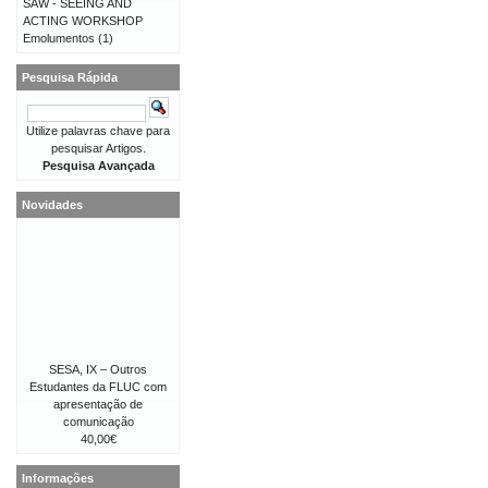
SAW - SEEING AND
ACTING WORKSHOP
Emolumentos
(1)
Pesquisa Rápida
Utilize palavras chave para
pesquisar Artigos.
Pesquisa Avançada
Novidades
SESA, IX – Outros
Estudantes da FLUC com
apresentação de
comunicação
40,00€
Informações