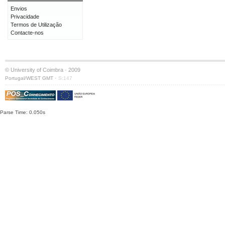
Envios
Privacidade
Termos de Utilização
Contacte-nos
© University of Coimbra · 2009
·
Portugal/WEST GMT
S:147
Parse Time: 0.050s