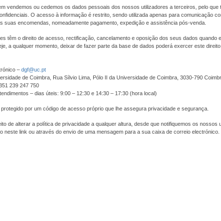
m vendemos ou cedemos os dados pessoais dos nossos utilizadores a terceiros, pelo que 
nfidenciais. O acesso à informação é restrito, sendo utilizada apenas para comunicação com
s suas encomendas, nomeadamente pagamento, expedição e assistência pós-venda.
res têm o direito de acesso, rectificação, cancelamento e oposição dos seus dados quando
je, a qualquer momento, deixar de fazer parte da base de dados poderá exercer este direit
trónico –
dgf@uc.pt
ersidade de Coimbra, Rua Sílvio Lima, Pólo II da Universidade de Coimbra, 3030-790 Coimb
+351 239 247 750
tendimentos – dias úteis: 9:00 – 12:30 e 14:30 – 17:30 (hora local)
 protegido por um código de acesso próprio que lhe assegura privacidade e segurança.
to de alterar a política de privacidade a qualquer altura, desde que notifiquemos os nossos u
o neste link ou através do envio de uma mensagem para a sua caixa de correio electrónico.