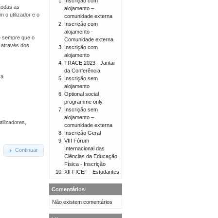
Inscrição com
todas as
alojamento –
 o utilizador e o
comunidade externa
Inscrição com
alojamento -
 e sempre que o
Comunidade externa
o através dos
Inscrição com
alojamento
TRACE 2023 - Jantar
da Conferência
ra
Inscrição sem
alojamento
Optional social
programme only
Inscrição sem
alojamento –
tilizadores,
comunidade externa
Inscrição Geral
VIII Fórum
Internacional das
Continuar
Ciências da Educação
Física - Inscrição
XII FICEF - Estudantes
Comentários
Não existem comentários