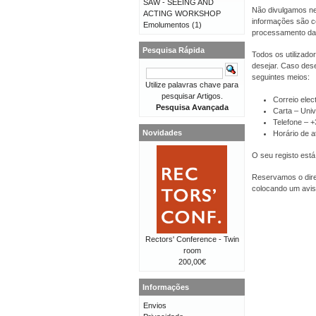
SAW - SEEING AND
Não divulgamos ne
ACTING WORKSHOP
informações são co
Emolumentos
(1)
processamento da
Pesquisa Rápida
Todos os utilizado
desejar. Caso dese
seguintes meios:
Utilize palavras chave para
pesquisar Artigos.
Correio elec
Pesquisa Avançada
Carta – Univ
Telefone – 
Novidades
Horário de a
O seu registo está
Reservamos o direi
colocando um avis
Rectors' Conference - Twin
room
200,00€
Informações
Envios