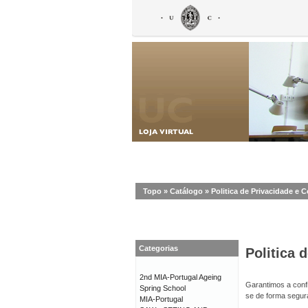
Topo
»
Catálogo
»
Politica de Privacidade e 
Categorias
Politica 
2nd MIA-Portugal Ageing
Garantimos a confi
Spring School
se de forma segur
MIA-Portugal