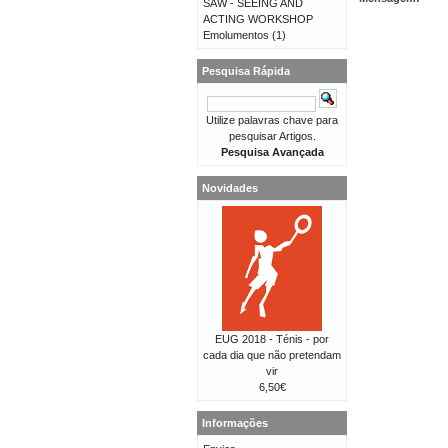
SAW - SEEING AND
ACTING WORKSHOP
Emolumentos
(1)
Pesquisa Rápida
Utilize palavras chave para
pesquisar Artigos.
Pesquisa Avançada
Novidades
EUG 2018 - Ténis - por
cada dia que não pretendam
vir
6,50€
Informações