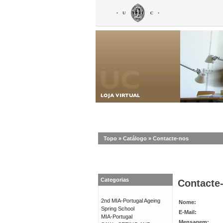
Topo
»
Catálogo
»
Contacte-nos
Categorias
Contacte
2nd MIA-Portugal Ageing
Nome:
Spring School
E-Mail:
MIA-Portugal
Mensagem: