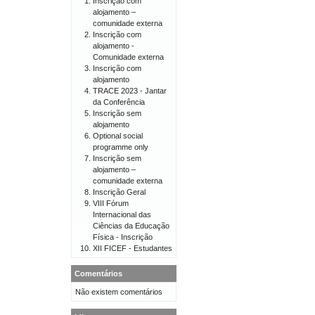
Inscrição com
alojamento –
comunidade externa
Inscrição com
alojamento -
Comunidade externa
Inscrição com
alojamento
TRACE 2023 - Jantar
da Conferência
Inscrição sem
alojamento
Optional social
programme only
Inscrição sem
alojamento –
comunidade externa
Inscrição Geral
VIII Fórum
Internacional das
Ciências da Educação
Física - Inscrição
XII FICEF - Estudantes
Comentários
Não existem comentários