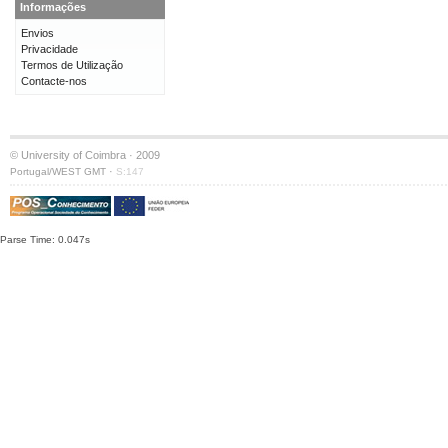
Informações
Envios
Privacidade
Termos de Utilização
Contacte-nos
© University of Coimbra · 2009
·
Portugal/WEST GMT
S:147
Parse Time: 0.047s