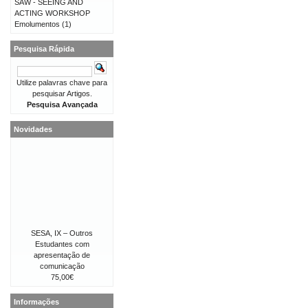
SAW - SEEING AND
ACTING WORKSHOP
Emolumentos
(1)
Pesquisa Rápida
Utilize palavras chave para
pesquisar Artigos.
Pesquisa Avançada
Novidades
SESA, IX – Outros
Estudantes com
apresentação de
comunicação
75,00€
Informações