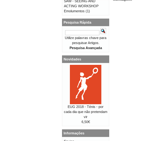
SAW - SEEING AND
ACTING WORKSHOP
Emolumentos
(1)
Pesquisa Rápida
Utilize palavras chave para
pesquisar Artigos.
Pesquisa Avançada
Novidades
EUG 2018 - Ténis - por
cada dia que não pretendam
vir
6,50€
Informações