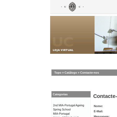
Topo
»
Catálogo
»
Contacte-nos
Categorias
Contacte
2nd MIA-Portugal Ageing
Nome:
Spring School
E-Mail:
MIA-Portugal
Mensagem: