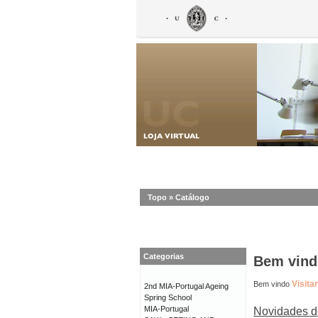
Topo
»
Catálogo
Categorias
Bem vindo
Visita
Bem vindo
2nd MIA-Portugal Ageing
Spring School
MIA-Portugal
Novidades d