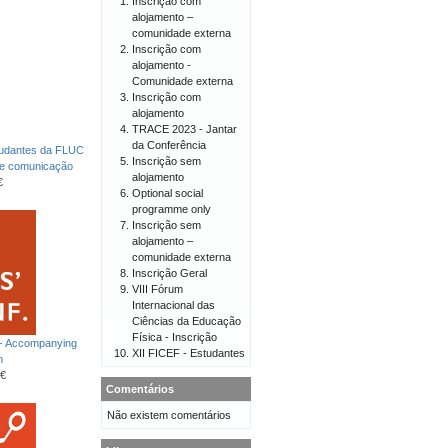
Inscrição com
alojamento –
comunidade externa
Inscrição com
alojamento -
Comunidade externa
Inscrição com
alojamento
TRACE 2023 - Jantar
da Conferência
tudantes da FLUC
Inscrição sem
de comunicação
alojamento
€
Optional social
programme only
Inscrição sem
alojamento –
comunidade externa
Inscrição Geral
VIII Fórum
Internacional das
Ciências da Educação
Física - Inscrição
 - Accompanying
XII FICEF - Estudantes
n
€
Comentários
Não existem comentários