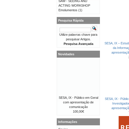
SAW - SEEING AND
ACTING WORKSHOP
Emolumentos
(1)
Pesquisa Rápida
Utilize palavras chave para
pesquisar Artigos.
SESA, IX – Estud
Pesquisa Avançada
da Informa
apresentaç
Novidades
SESA, IX - Público em Geral
SESA, IX - Públi
com apresentação de
Investigad
comunicação
apresentaç
100,00€
Informações