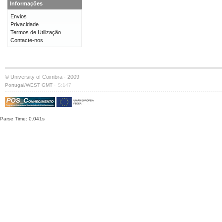
Informações
Envios
Privacidade
Termos de Utilização
Contacte-nos
© University of Coimbra · 2009
·
Portugal/WEST GMT
S:147
Parse Time: 0.041s