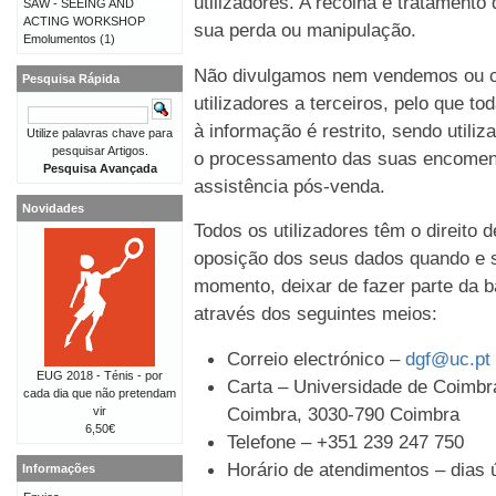
utilizadores. A recolha e tratament
SAW - SEEING AND
ACTING WORKSHOP
sua perda ou manipulação.
Emolumentos
(1)
Não divulgamos nem vendemos ou c
Pesquisa Rápida
utilizadores a terceiros, pelo que t
à informação é restrito, sendo util
Utilize palavras chave para
pesquisar Artigos.
o processamento das suas encomen
Pesquisa Avançada
assistência pós-venda.
Novidades
Todos os utilizadores têm o direito 
oposição dos seus dados quando e s
momento, deixar de fazer parte da b
através dos seguintes meios:
Correio electrónico –
dgf@uc.pt
EUG 2018 - Ténis - por
Carta – Universidade de Coimbra
cada dia que não pretendam
Coimbra, 3030-790 Coimbra
vir
6,50€
Telefone – +351 239 247 750
Horário de atendimentos – dias ú
Informações