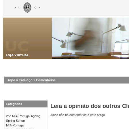
Topo
»
Catálogo
»
Comentários
Categorias
Leia a opinião dos outros Cl
Ainda não há comentários a este Artigo.
2nd MIA-Portugal Ageing
Spring School
MIA-Portugal