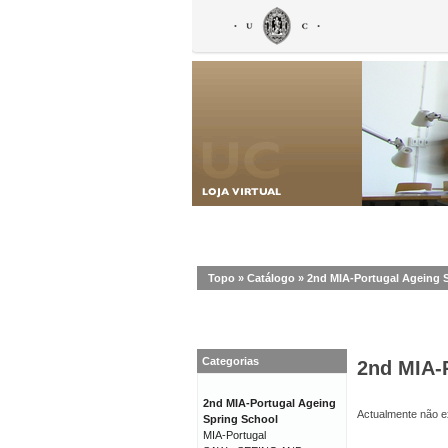
Topo
»
Catálogo
»
2nd MIA-Portugal Ageing 
Categorias
2nd MIA-
2nd MIA-Portugal Ageing
Actualmente não ex
Spring School
MIA-Portugal