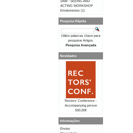
SAW - SEEING AND
ACTING WORKSHOP
Emolumentos
(1)
Pesquisa Rápida
Utilize palavras chave para
pesquisar Artigos.
Pesquisa Avançada
Novidades
Rectors' Conference -
Accompanying person
500,00€
Informações
Envios