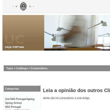
Topo
»
Catálogo
»
Comentários
Categorias
Leia a opinião dos outros Cl
Ainda não há comentários a este Artigo.
2nd MIA-Portugal Ageing
Spring School
MIA-Portugal