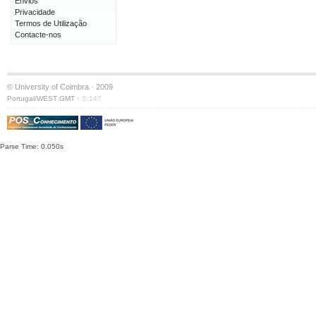
Envios
Privacidade
Termos de Utilização
Contacte-nos
© University of Coimbra · 2009
·
Portugal/WEST GMT
S:147
Parse Time: 0.050s