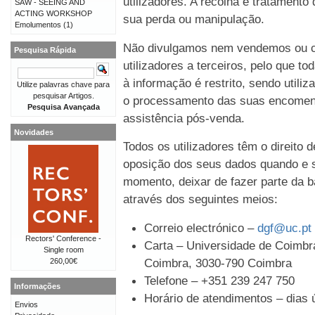
utilizadores. A recolha e tratament
SAW - SEEING AND
ACTING WORKSHOP
sua perda ou manipulação.
Emolumentos
(1)
Não divulgamos nem vendemos ou c
Pesquisa Rápida
utilizadores a terceiros, pelo que t
à informação é restrito, sendo util
Utilize palavras chave para
pesquisar Artigos.
o processamento das suas encomen
Pesquisa Avançada
assistência pós-venda.
Novidades
Todos os utilizadores têm o direito 
oposição dos seus dados quando e s
momento, deixar de fazer parte da b
através dos seguintes meios:
Correio electrónico –
dgf@uc.pt
Rectors' Conference -
Carta – Universidade de Coimbra
Single room
Coimbra, 3030-790 Coimbra
260,00€
Telefone – +351 239 247 750
Informações
Horário de atendimentos – dias ú
Envios