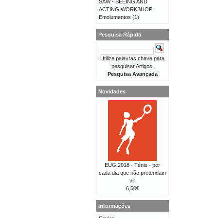
SAW - SEEING AND
ACTING WORKSHOP
Emolumentos
(1)
Pesquisa Rápida
Utilize palavras chave para
pesquisar Artigos.
Pesquisa Avançada
Novidades
EUG 2018 - Ténis - por
cada dia que não pretendam
vir
6,50€
Informações