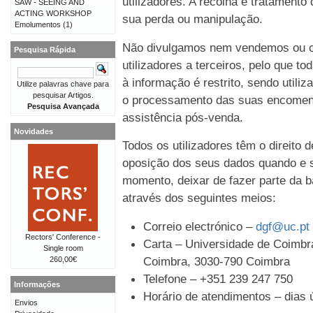
utilizadores. A recolha e tratament
SAW - SEEING AND
ACTING WORKSHOP
sua perda ou manipulação.
Emolumentos
(1)
Não divulgamos nem vendemos ou c
Pesquisa Rápida
utilizadores a terceiros, pelo que t
à informação é restrito, sendo util
Utilize palavras chave para
pesquisar Artigos.
o processamento das suas encomen
Pesquisa Avançada
assistência pós-venda.
Novidades
Todos os utilizadores têm o direito 
oposição dos seus dados quando e s
momento, deixar de fazer parte da b
através dos seguintes meios:
Correio electrónico –
dgf@uc.pt
Rectors' Conference -
Carta – Universidade de Coimbra
Single room
Coimbra, 3030-790 Coimbra
260,00€
Telefone – +351 239 247 750
Informações
Horário de atendimentos – dias ú
Envios