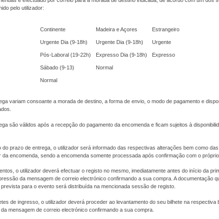
endas é efectuado por correio para a morada de destino indicada, de acordo com um dos s
do pelo utilizador:
Continente
Madeira e Açores
Estrangeiro
Urgente Dia (9-18h)
Urgente Dia (9-18h)
Urgente
Pós-Laboral (19-22h)
Expresso Dia (9-18h)
Expresso
Sábado (9-13)
Normal
Normal
ega variam consoante a morada de destino, a forma de envio, o modo de pagamento e dispon
ados.
ega são válidos após a recepção do pagamento da encomenda e ficam sujeitos à disponibili
 do prazo de entrega, o utilizador será informado das respectivas alterações bem como das
or da encomenda, sendo a encomenda somente processada após confirmação com o próprio u
ntos, o utilizador deverá efectuar o registo no mesmo, imediatamente antes do início da pri
ressão da mensagem de correio electrónico confirmando a sua compra. A documentação q
prevista para o evento será distribuída na mencionada sessão de registo.
etes de ingresso, o utilizador deverá proceder ao levantamento do seu bilhete na respectiva b
da mensagem de correio electrónico confirmando a sua compra.