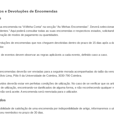
os e Devoluções de Encomendas
s
ua encomenda na “A Minha Conta” na secção “As Minhas Encomendas”. Deverá selecciona
ntes.” Aqui poderá consultar todas as suas encomendas e respectivos estados, solicitand
eração de modos de pagamento ou quantidades.
voluções de encomendas que nos cheguem devolvidas dentro do prazo de 15 dias após a d
dor.
de eventos devem observar as regras aplicáveis a cada evento, definido caso a caso.
encomendas deverão ser enviadas para a seguinte morada acompanhadas do talão da vend
lvio Lima, Pólo II da Universidade de Coimbra, 3030-790 Coimbra.
idos deverão estar em perfeitas condições de utilização. No caso de se verificar que os ar
 de utilização, encontrando-se danificados de alguma forma, e não reconhecendo qualquer r
 não será aceite. A encomenda será reenviada para o utilizador.
ados
bilidade de satisfação de uma encomenda por indisponibilidade de artigo, informaremos o uti
eu reembolso no prazo de 30 dias.