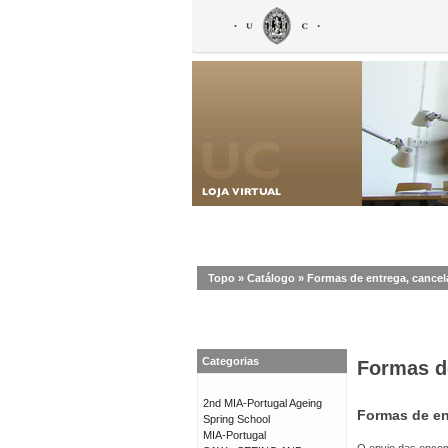
Topo
»
Catálogo
»
Formas de entrega, cance
Categorias
Formas d
2nd MIA-Portugal Ageing
Formas de en
Spring School
MIA-Portugal