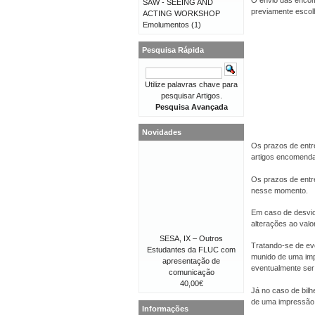
O envio das encom
SAW - SEEING AND
previamente escolhi
ACTING WORKSHOP
Emolumentos
(1)
Pesquisa Rápida
Utilize palavras chave para
pesquisar Artigos.
Pesquisa Avançada
Novidades
Os prazos de entr
artigos encomend
Os prazos de entr
nesse momento.
Em caso de desvio
alterações ao val
SESA, IX – Outros
Tratando-se de eve
Estudantes da FLUC com
munido de uma imp
apresentação de
eventualmente ser 
comunicação
40,00€
Já no caso de bilh
de uma impressão 
Informações