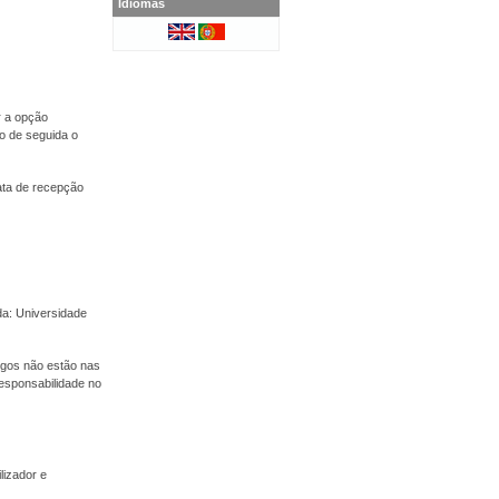
Idiomas
r a opção
o de seguida o
ata de recepção
a: Universidade
tigos não estão nas
esponsabilidade no
lizador e