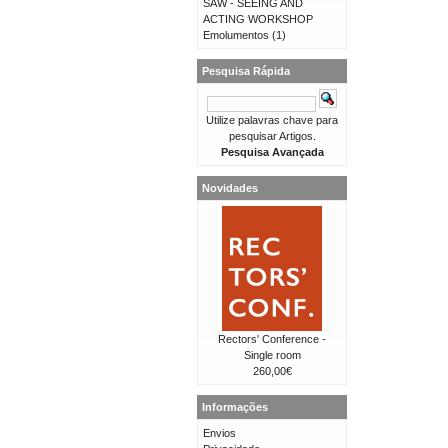
SAW - SEEING AND
ACTING WORKSHOP
Emolumentos
(1)
Pesquisa Rápida
Utilize palavras chave para
pesquisar Artigos.
Pesquisa Avançada
Novidades
Rectors' Conference -
Single room
260,00€
Informações
Envios