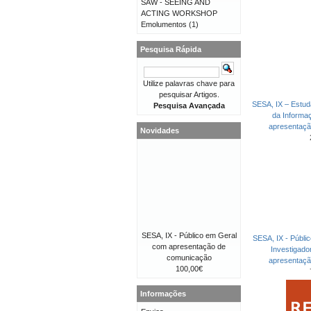
SAW - SEEING AND
ACTING WORKSHOP
Emolumentos
(1)
Pesquisa Rápida
Utilize palavras chave para
pesquisar Artigos.
SESA, IX – Estud
Pesquisa Avançada
da Informa
apresentaç
Novidades
SESA, IX - Público em Geral
SESA, IX - Públi
com apresentação de
Investigad
comunicação
apresentaç
100,00€
Informações