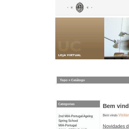
Topo
»
Catálogo
Categorias
Bem vindo
Visita
Bem vindo
2nd MIA-Portugal Ageing
Spring School
MIA-Portugal
Novidades d