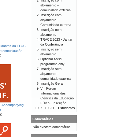
Inscrição com
alojamento –
comunidade externa
Inscrição com
alojamento -
Comunidade externa
Inscrição com
alojamento
TRACE 2023 - Jantar
da Conferência
tudantes da FLUC
Inscrição sem
de comunicação
alojamento
€
Optional social
programme only
Inscrição sem
alojamento –
comunidade externa
Inscrição Geral
VIII Fórum
Internacional das
Ciências da Educação
Física - Inscrição
 - Accompanying
XII FICEF - Estudantes
n
€
Comentários
Não existem comentários