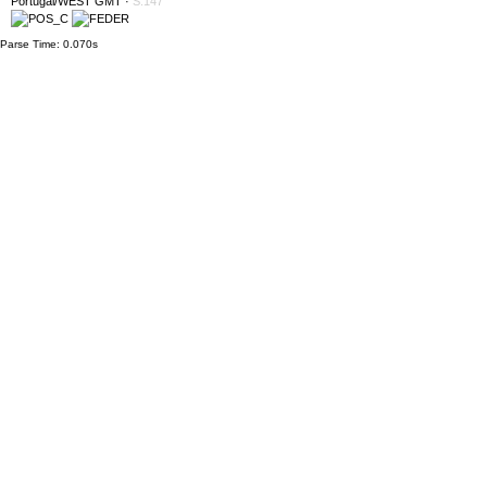
Portugal/WEST GMT
·
S:147
Parse Time: 0.070s