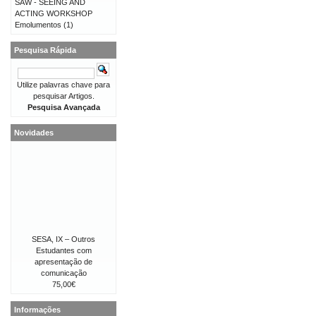
SAW - SEEING AND
ACTING WORKSHOP
Emolumentos
(1)
Pesquisa Rápida
Utilize palavras chave para
pesquisar Artigos.
Pesquisa Avançada
Novidades
SESA, IX – Outros
Estudantes com
apresentação de
comunicação
75,00€
Informações